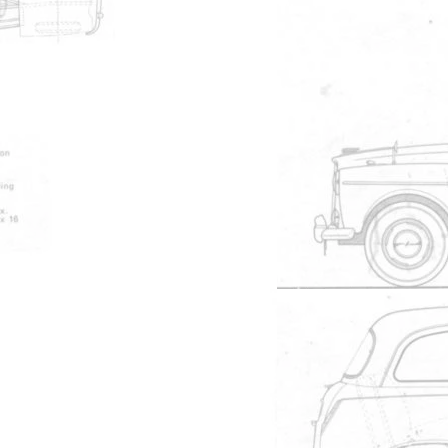
592
Manuel de l'utilisateur
540
Pub de l'importateur