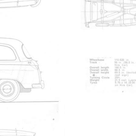
Miniatures (159
17a55185.jpg
nelle
1235
/2009
x 790
.3 Ko