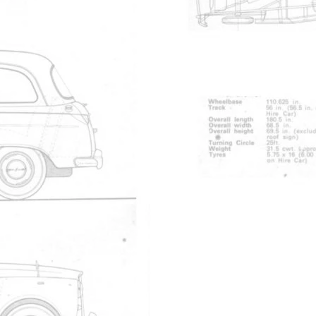
FX4, 2.2 L Austin Diesel engine: 1958-1972
pub cab arriere
Partager
par email
Livre d'or
e à tout Amateur de CAB Bravo