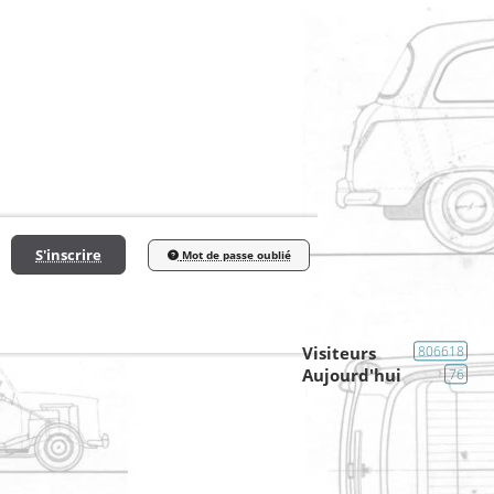
S'inscrire
Mot de passe oublié
Visiteurs
806618
Aujourd'hui
76