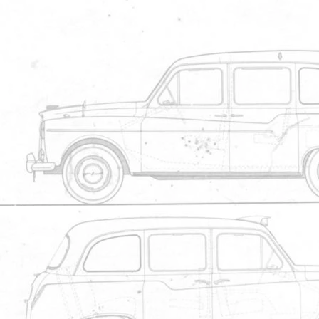
4
5
Partager 
Bonsoir à tous Un site indispensabl
Par
charles-44