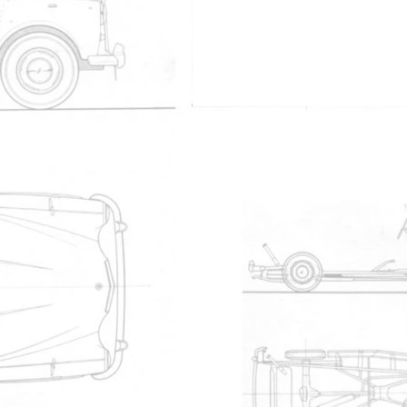
Les plus téléchargés
Nom
manueltaxi.pdf
TX1 Workshop Manual
micro fiches chassis