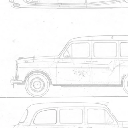
Informations
Nom
b0525645ab132e85e8b10f0b
Auteur
larrytour
Nombre de vues
Ajoutée le
07/06
Dimensions
1181 
Taille
229
Ajouter un commentaire