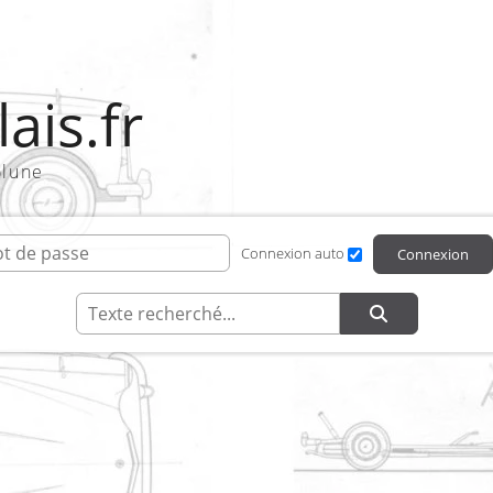
ais.fr
olune
ifiant de connexion
Mot de passe
Connexion auto
Connexion
Recherche