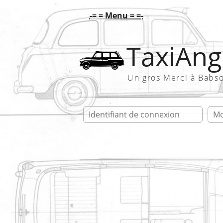
-= = Menu = =-
TaxiAngl
Un gros Merci à Babs
Ident
Accueil
Galerie