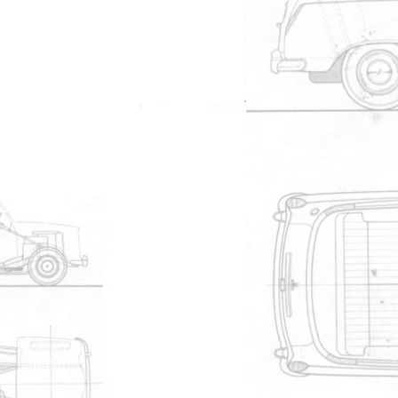
710
Manuel de l'utilisateur
695
Manuel de l'utilisateur
623
Micro fiches