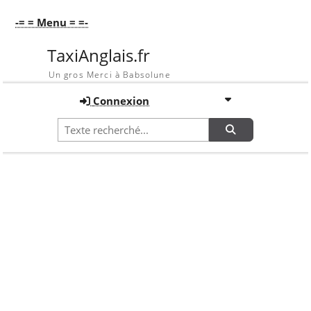
-= = Menu = =-
TaxiAnglais.fr
Un gros Merci à Babsolune
Connexion
Recherche
Accueil
Galerie
En vrac !!!
Nicoco
Galerie
En vrac !!!
OPTIONS DE TRI
Image