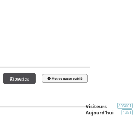
S'inscrire
Mot de passe oublié
Visiteurs
805001
Aujourd'hui
1351