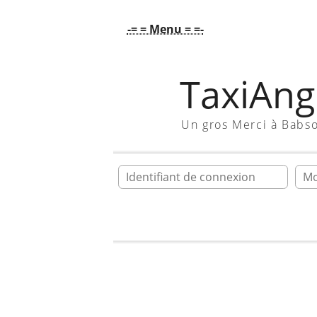
-= = Menu = =-
TaxiAngl
Un gros Merci à Babs
Ident
Accueil
Galerie
En vrac !!!
Cab r