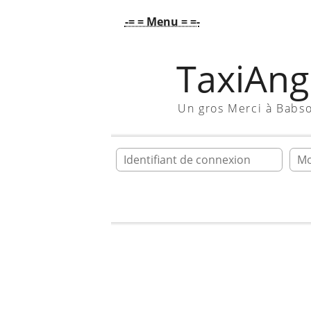
-= = Menu = =-
TaxiAngl
Un gros Merci à Babs
Ident
Accueil
Galerie
Mécanique
pour