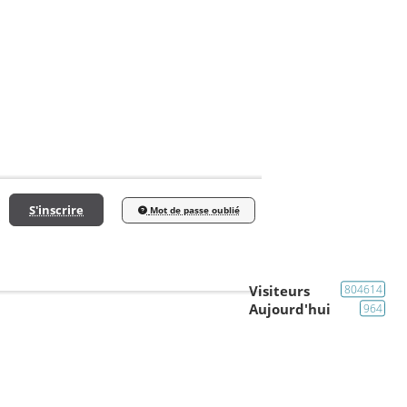
S'inscrire
Mot de passe oublié
Visiteurs
804614
Aujourd'hui
964
Galerie