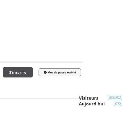
S'inscrire
Mot de passe oublié
Visiteurs
806302
Aujourd'hui
678