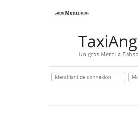
-= = Menu = =-
TaxiAngl
Un gros Merci à Babs
Ident
Accueil
Galerie
En vrac !!!