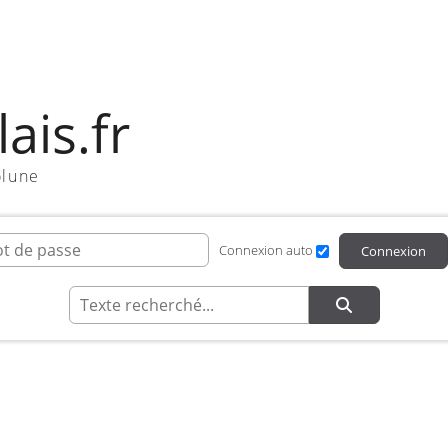
ais.fr
olune
ifiant de connexion
Mot de passe
Connexion auto
Connexion
Recherche