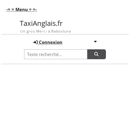
-= = Menu = =-
TaxiAnglais.fr
Un gros Merci à Babsolune
Connexion
Recherche
Accueil
Galerie
En vrac !!!
Galerie
En vrac !!!
OPTIONS DE TRI
Image