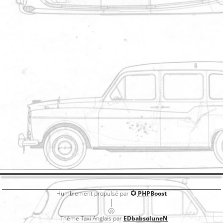
Partager par email
Partager par sm
Livre d'or
Super de retrouver un site d'amateurs de taxi anglais!
Bientôt des photos du mien -dès que jaurai trouvé
comment faire- et des nouvelles en tout genre A bientôt
Dominique
Par
paddyfigurine
Livre d'or
Humblement propulsé par
PHPBoost
|
| Thème Taxi Anglais par
EDbabsoluneN