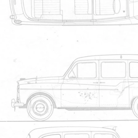
État : Nouveau
19/11/2023 à
Page vide dans
0%
#5
09h12
firefox
0
Par
raph
Commentaire
État : Nouveau
18/11/2023 à
0%
#4
compteur visiteur
21h17
0
Par
raph
Commentaire
Mineur
Les plus téléchargés
Nombre de