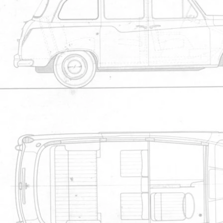
Position
Nom
téléchargements
manueltaxi.pdf
1
710
Manuel de l'utilisateur
TX1 Workshop Manual
2
695
Manuel de l'utilisateur
micro fiches chassis
3
623
Micro fiches
FX4, 2.2 L Austin Diesel
engine: 1958-1972
4
592
Manuel de l'utilisateur
pub cab arriere
5
540
Pub de l'importateur
Partager