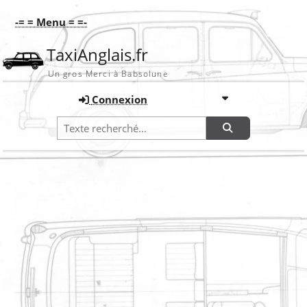
-= = Menu = =-
TaxiAnglais.fr
Un gros Merci à Babsolune
Connexion
Recherche
Accueil
Rapport de bugs
Tickets en cours
Tickets en cours
PAGES
Filtres
ID
Titre
Informations
Détecté le