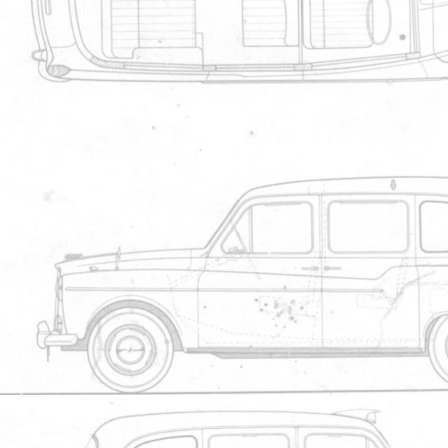
Email
* Code de vérification
Combien font 4 + cinq ?
Valider
Les plus téléchargés