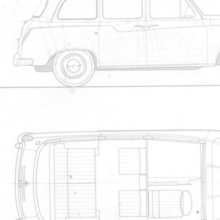
1
manueltaxi.pdf
Manuel de l'utilisateur
710
2
TX1 Workshop Manual
Manuel de l'utilisateur
695
3
micro fiches chassis
Micro fiches
623