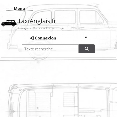
-= = Menu = =-
TaxiAnglais.fr
Un gros Merci à Babsolune
Connexion
Recherche
Accueil
Utilisateur
Mot de passe oublié
Mot de passe oublié
Les champs marqués * sont obligatoires !
Paramètres