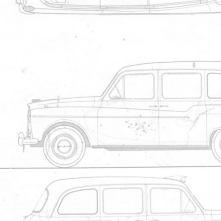
4
FX4, 2.2 L Austin Diesel engine: 1958-1972
Manuel de l'utilisateur
592
5
pub cab arriere
Pub de l'importateur
540
Partager
Partager par email
Partager par sm