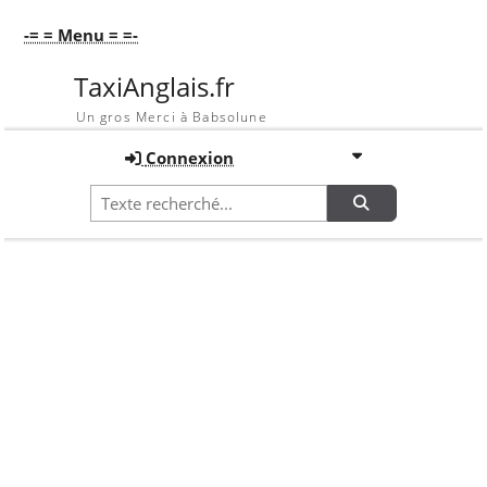
-= = Menu = =-
TaxiAnglais.fr
Un gros Merci à Babsolune
Connexion
Recherche
Accueil
Galerie
En vrac !!!
Galerie
En vrac !!!
OPTIONS DE TRI
Image