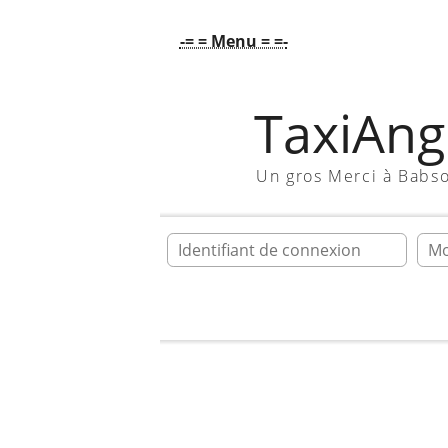
-= = Menu = =-
TaxiAngl
Un gros Merci à Babs
Ident
Accueil
Galerie
PAPAYE