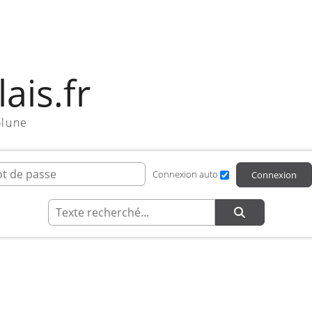
ais.fr
olune
ifiant de connexion
Mot de passe
Connexion auto
Connexion
Recherche