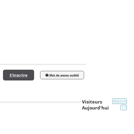
S'inscrire
Mot de passe oublié
Visiteurs
806559
Aujourd'hui
17