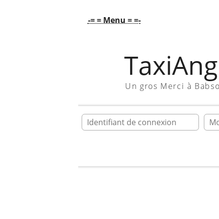
-= = Menu = =-
TaxiAngl
Un gros Merci à Babs
Ident
Accueil
Galerie
larrytournelle