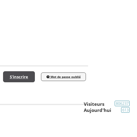
S'inscrire
Mot de passe oublié
Visiteurs
806237
Aujourd'hui
613