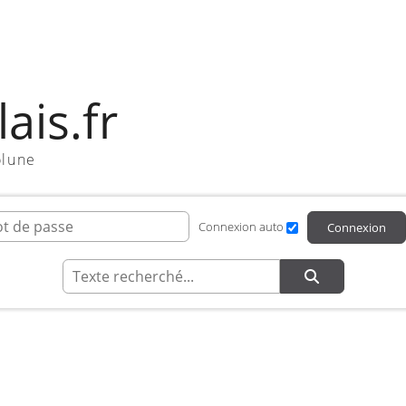
ais.fr
olune
ifiant de connexion
Mot de passe
Connexion auto
Connexion
Recherche