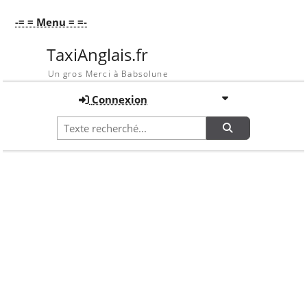
-= = Menu = =-
TaxiAnglais.fr
Un gros Merci à Babsolune
Connexion
Recherche
Accueil
Galerie
Un jour de mariage
Galerie
Toutes les images de la galerie du site TaxiAnglais.fr.