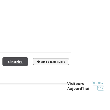
S'inscrire
Mot de passe oublié
Visiteurs
806867
Aujourd'hui
112