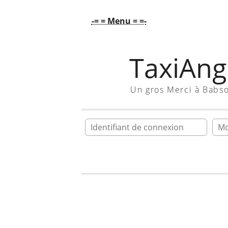
-= = Menu = =-
TaxiAngl
Un gros Merci à Babs
Ident
Accueil
Galerie
mon cab!