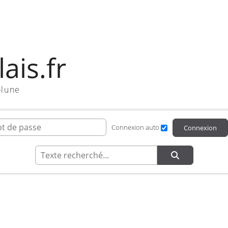
ais.fr
olune
ifiant de connexion
Mot de passe
Connexion auto
Connexion
Recherche