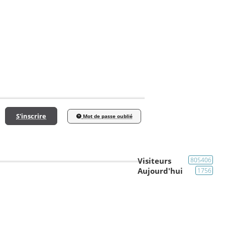
S'inscrire
Mot de passe oublié
Visiteurs
805406
Aujourd'hui
1756
Galerie