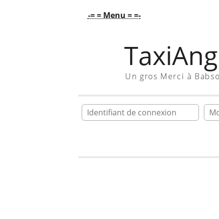
-= = Menu = =-
TaxiAngl
Un gros Merci à Babs
Ident
Accueil
Galerie
En vrac !!!
shopp