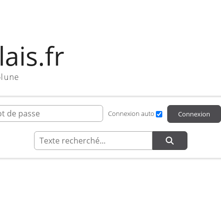
ais.fr
olune
ifiant de connexion
Mot de passe
Connexion auto
Connexion
Recherche
ing