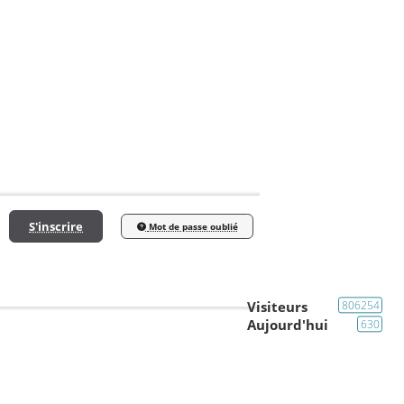
S'inscrire
Mot de passe oublié
Visiteurs
806254
Aujourd'hui
630