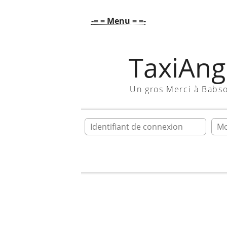
-= = Menu = =-
TaxiAngl
Un gros Merci à Babs
Ident
Accueil
Galerie
En vrac !!!
Mes p