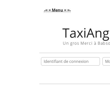
-= = Menu = =-
TaxiAngl
Un gros Merci à Babs
Ident
Accueil
Galerie
Mon taxi [raph]