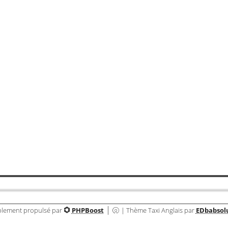
Livre d'or
s de taxi anglais! Bientôt des photos du mien -dès que jaurai t
Livre d'or
|
lement propulsé par
PHPBoost
| Thème Taxi Anglais par
EDbabso