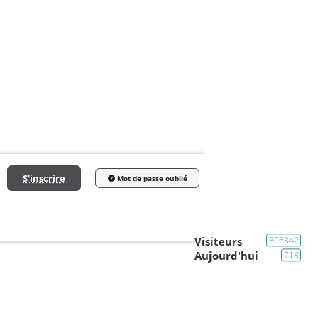
S'inscrire
Mot de passe oublié
Visiteurs
806342
Aujourd'hui
718