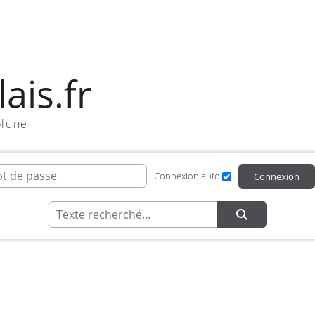
ais.fr
olune
ifiant de connexion
Mot de passe
Connexion auto
Connexion
Recherche
interieur 2