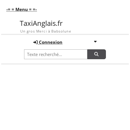
-= = Menu = =-
TaxiAnglais.fr
Un gros Merci à Babsolune
Connexion
Recherche
MENU D'ACTIONS DU MODULE WIKI
Accueil
Wiki
Remplacement ciel de toit By nicoco
Historique
Historique :
Remplacement ciel de
toit By nicoco