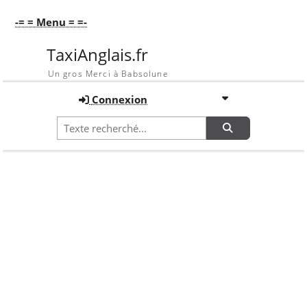
-= = Menu = =-
TaxiAnglais.fr
Un gros Merci à Babsolune
Connexion
Recherche
Accueil
FAQ
LT1 TX1
FAQ
LT1 TX1