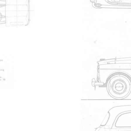
540
Pub de l'importateur
grise est encore anglaise et d'apr?s
de une resto complette surtout pour la