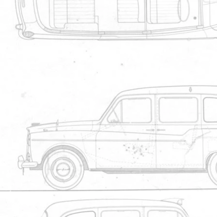
FAQ
Bienvenue dans la FAQ !
the black cab