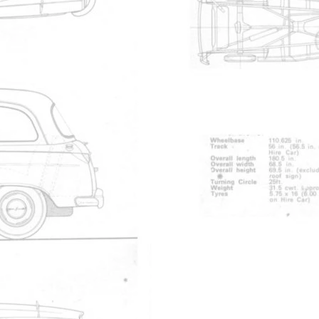
pub cab arriere
Partager
par email
Livre d'or
dre sur le forum j'ai achet? un cab il y a quelques jours,la carte 
moteur diesel qui tourne je l'ai eu pour 720euros mais il deman