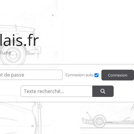
ais.fr
olune
ifiant de connexion
Mot de passe
Connexion auto
Connexion
Recherche