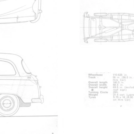
LT1 TX1
le 
10
1