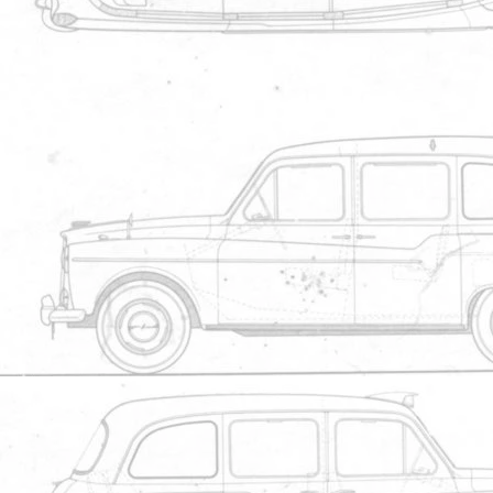
5
Partager 
Bonjour a tous je vient de vous rejoin
ce que je peut lire il serai de 1988,
carosserie,
Par
nascar