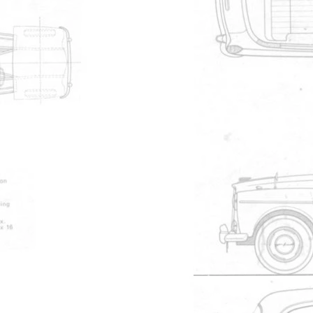
site
0