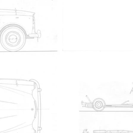
Les plus téléchargés
Nom
manueltaxi.pdf
TX1 Workshop Manual
micro fiches chassis
FX4, 2.2 L Austin Diesel engine: 1958-1972