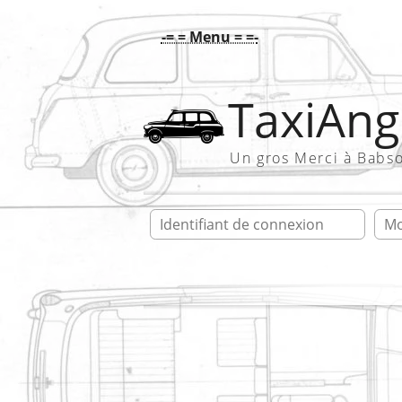
-= = Menu = =-
TaxiAngl
Un gros Merci à Babs
Ident
Accueil
FAQ