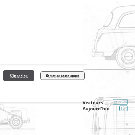
S'inscrire
Mot de passe oublié
Visiteurs
806696
Aujourd'hui
154