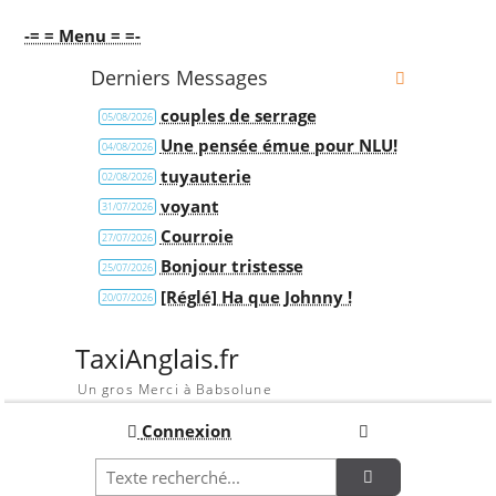
-= = Menu = =-
Derniers Messages
couples de serrage
05/08/2026
Une pensée émue pour NLU!
04/08/2026
tuyauterie
02/08/2026
voyant
31/07/2026
Courroie
27/07/2026
Bonjour tristesse
25/07/2026
[Réglé] Ha que Johnny !
20/07/2026
TaxiAnglais.fr
Un gros Merci à Babsolune
Connexion
Recherche