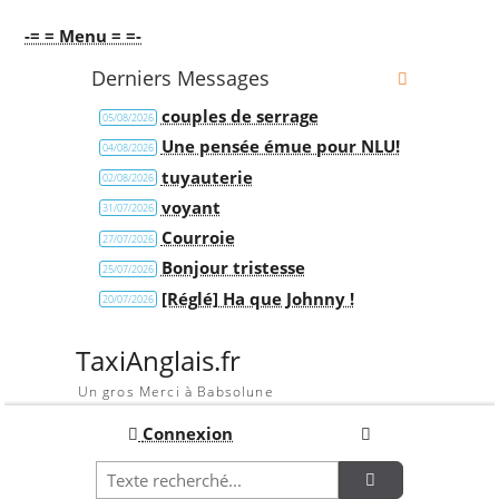
-= = Menu = =-
Derniers Messages
couples de serrage
05/08/2026
Une pensée émue pour NLU!
04/08/2026
tuyauterie
02/08/2026
voyant
31/07/2026
Courroie
27/07/2026
Bonjour tristesse
25/07/2026
[Réglé] Ha que Johnny !
20/07/2026
TaxiAnglais.fr
Un gros Merci à Babsolune
Connexion
Recherche