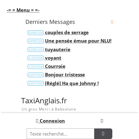
-= = Menu = =-
Derniers Messages
couples de serrage
05/08/2026
Une pensée émue pour NLU!
04/08/2026
tuyauterie
02/08/2026
voyant
31/07/2026
Courroie
27/07/2026
Bonjour tristesse
25/07/2026
[Réglé] Ha que Johnny !
20/07/2026
TaxiAnglais.fr
Un gros Merci à Babsolune
Connexion
Recherche