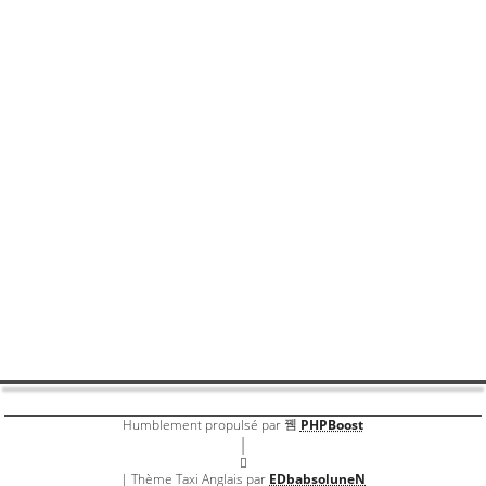
Partager
Partager par email
Partager par sm
Livre d'or
Super site , bien fait et convivial , et surtout beaucoup de
réponses à nos questions Bernard
Par
rouanetb16
Livre d'or
Humblement propulsé par
PHPBoost
|
| Thème Taxi Anglais par
EDbabsoluneN