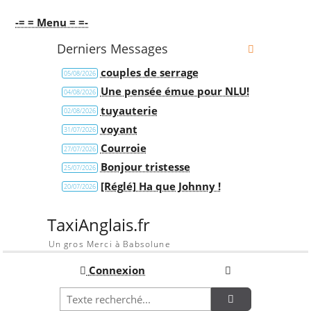
-= = Menu = =-
Derniers Messages
couples de serrage
05/08/2026
Une pensée émue pour NLU!
04/08/2026
tuyauterie
02/08/2026
voyant
31/07/2026
Courroie
27/07/2026
Bonjour tristesse
25/07/2026
[Réglé] Ha que Johnny !
20/07/2026
TaxiAnglais.fr
Un gros Merci à Babsolune
Connexion
Recherche