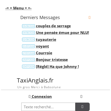
-= = Menu = =-
Derniers Messages
couples de serrage
05/08/2026
Une pensée émue pour NLU!
04/08/2026
tuyauterie
02/08/2026
voyant
31/07/2026
Courroie
27/07/2026
Bonjour tristesse
25/07/2026
[Réglé] Ha que Johnny !
20/07/2026
TaxiAnglais.fr
Un gros Merci à Babsolune
Connexion
Recherche