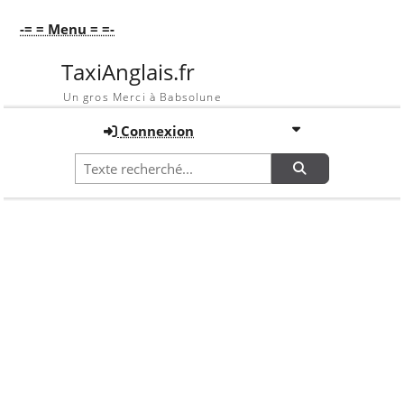
-= = Menu = =-
TaxiAnglais.fr
Un gros Merci à Babsolune
Connexion
Recherche
Accueil
Galerie
Mon taxi [raph]
face noir et blanc
Galerie
Mon taxi [raph]
OPTIONS DE TRI
Image