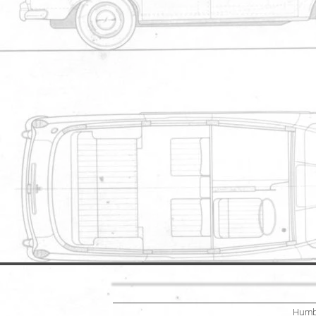
Partager 
Félicitations pour l'ouverture de ce s
Par
Kyoku57
Humb