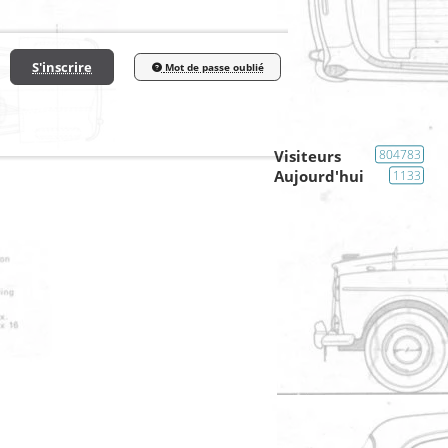
S'inscrire
Mot de passe oublié
Visiteurs
804783
Aujourd'hui
1133
scope