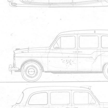
Nascar
Julo400
Kiroulis
BZHgentleman
Aux suivants
Nlu413F
Graffink
Elhomme