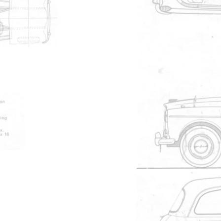
03/03/2011 à 18h10
3945
Burnett
02/03/2011 à 22h29
4678
roastfrog
28/02/2011 à 19h50
6373
kiroulis
26/02/2011 à 16h07
4505
JeaMath
25/02/2011 à 23h31
4617
Visiteur
25/02/2011 à 21h59
3757
fanfan11000
25/02/2011 à 20h41
3942
oliver
25/02/2011 à 18h58
3180
Nicoco