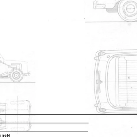
luneN