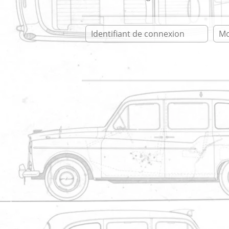
Ident
Accueil
* taxianglais.fr * forum
L
* taxianglais.fr
Vous n'êtes pas autorisé à écrire
Trombinoscope