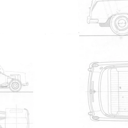
25/02/2011 à 18h35
3170
Nicoco
11/05/2010 à 17h27
16081
NLU413F