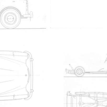
0
Nicoco
15
raph
Nos Cabs / Trombinoscope
Trombinoscope
Les plus téléchargés
Nom