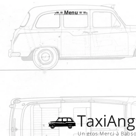
-= = Menu = =-
TaxiAngl
Un gros Merci à Babs