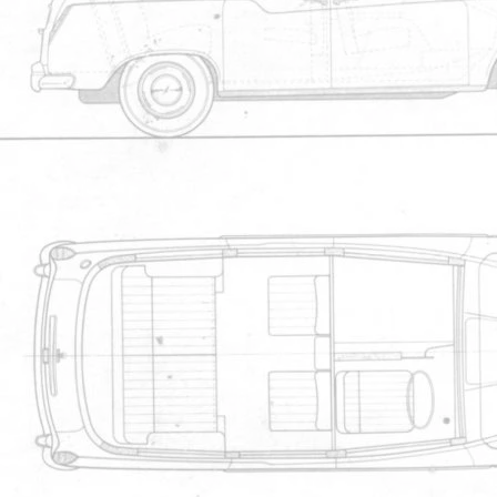
Cabman
Raph