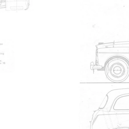
710
Manuel de l'utilisateur
695
Manuel de l'utilisateur
623
Micro fiches
592
Manuel de l'utilisateur
540
Pub de l'importateur