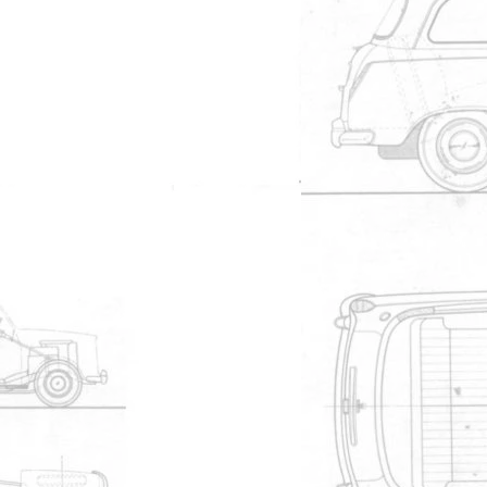
09/02/2014 à 09h24
46930
559ar70
13/07/2013 à 10h47
5089
Pouchkine
16/03/2013 à 00h53
23208
Romuald
23/11/2012 à 22h50
10639
sherlock
21/06/2011 à 22h53
8880
MrMartins
26/04/2011 à 21h21
6405
Nicoco
17/03/2011 à 18h30
4376
JeaMath
14/03/2011 à 19h19
17338
oliver