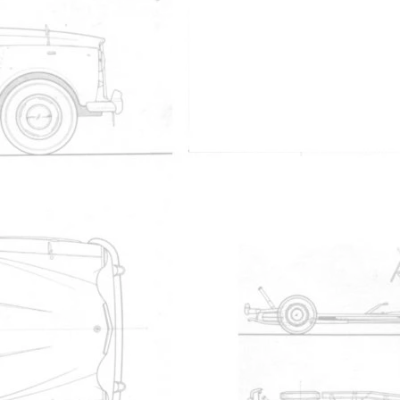
pe des membres du site
87
raph
9
Pouchkine
43
Nicoco
15
GWENOLA06
enovation boiseries
18
Nicoco
11
Nicoco
5
Nicoco
23
Nicoco