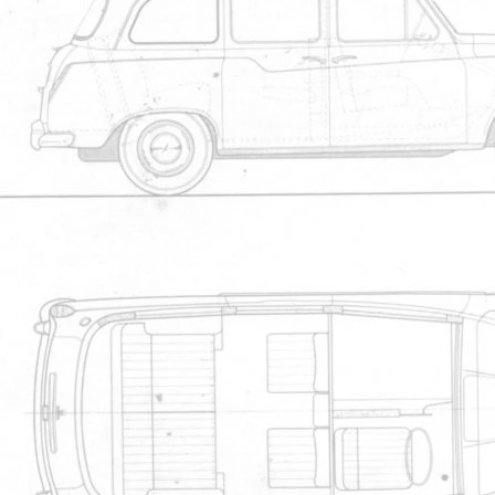
Voici le trombinosco
Mon Black Cab
Sir Happy Duck
Romuald
Presentation Ze Cab
fairway 1992 et suggestion r
MrMartins
Nicoco
Fanfan11000
Burnett