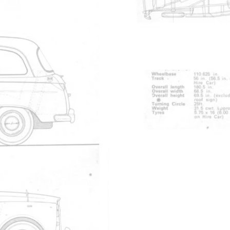
manueltaxi.pdf
TX1 Workshop Manual
micro fiches chassis
FX4, 2.2 L Austin Diesel engine: 1958-1972
pub cab arriere
Partager