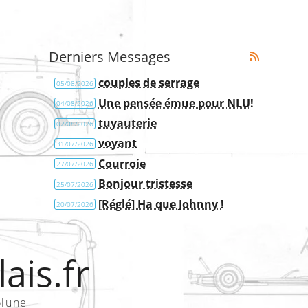
Derniers Messages
couples de serrage
05/08/2026
Une pensée émue pour NLU!
04/08/2026
tuyauterie
02/08/2026
voyant
31/07/2026
Courroie
27/07/2026
Bonjour tristesse
25/07/2026
[Réglé] Ha que Johnny !
20/07/2026
ais.fr
olune