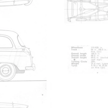
2
Nicoco
7
Nicoco
12
Nicoco
6
Nicoco
10
Nicoco
2
Nicoco
1
Nicoco
0
Nicoco