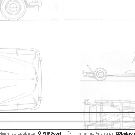
par email
Livre d'or
ite dédié au cab. A bientot.
Livre d'or
|
lement propulsé par
PHPBoost
| Thème Taxi Anglais par
EDbabso