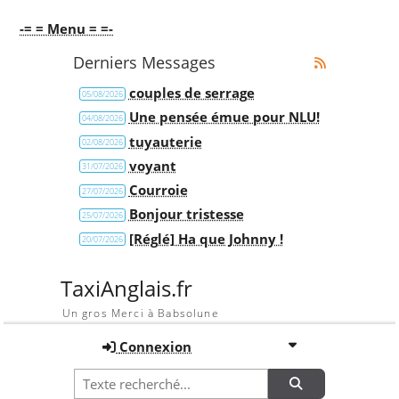
-= = Menu = =-
Derniers Messages
couples de serrage
05/08/2026
Une pensée émue pour NLU!
04/08/2026
tuyauterie
02/08/2026
voyant
31/07/2026
Courroie
27/07/2026
Bonjour tristesse
25/07/2026
[Réglé] Ha que Johnny !
20/07/2026
TaxiAnglais.fr
Un gros Merci à Babsolune
Connexion
Recherche