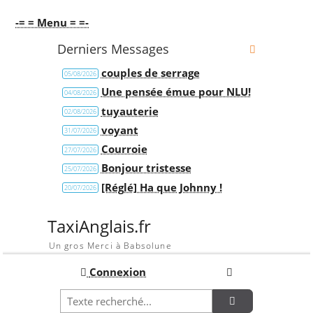
-= = Menu = =-
Derniers Messages
couples de serrage
05/08/2026
Une pensée émue pour NLU!
04/08/2026
tuyauterie
02/08/2026
voyant
31/07/2026
Courroie
27/07/2026
Bonjour tristesse
25/07/2026
[Réglé] Ha que Johnny !
20/07/2026
TaxiAnglais.fr
Un gros Merci à Babsolune
Connexion
Recherche