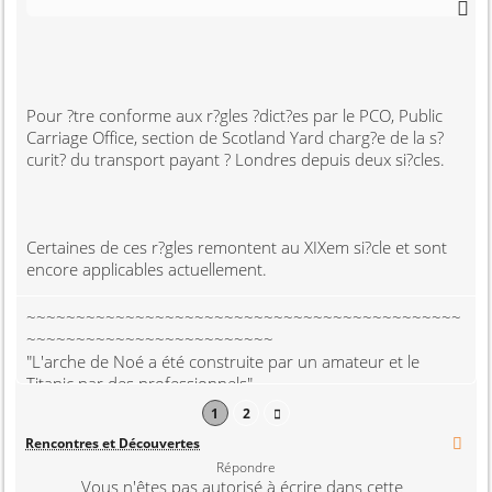
Pour ?tre conforme aux r?gles ?dict?es par le PCO, Public
Carriage Office, section de Scotland Yard charg?e de la s?
curit? du transport payant ? Londres depuis deux si?cles.
Certaines de ces r?gles remontent au XIXem si?cle et sont
encore applicables actuellement.
~~~~~~~~~~~~~~~~~~~~~~~~~~~~~~~~~~~~~~~~~~~~
~~~~~~~~~~~~~~~~~~~~~~~~~
"L'arche de Noé a été construite par un amateur et le
Titanic par des professionnels"
1
2
Fairway Driver 1996
Rencontres et Découvertes
Répondre
Vous n'êtes pas autorisé à écrire dans cette