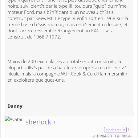
noire, suivi bient?t par le type III, toujours ?quip? du m?me
moteur Ford, mais b?n?ficiant d'un nouveau ch?ssis
construit par Keewest. Le type IV enfin sort en 1968 sur la
m?me base ch?ssis-moteur, mais enti?rement redessin?, et
dont l'arri?re ressemble ?trangement au FX4. Il sera
construit de 1968 ? 1972.
Moins de 200 exemplaires au total seront construits, la
plupart utilis?s par des chauffeurs propri?taires de leur v?
hicule, mais la compagnie W.H.Cook & Co d'Hammersmith
en exploitera quelques-uns.
Danny
Membre non connecté
sherlock
Modérateur
Le 10/04/2013 à 19h04