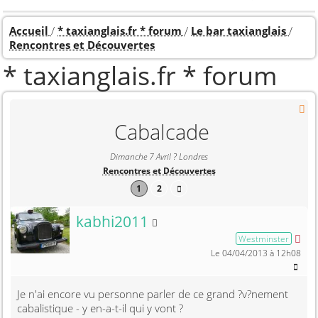
Accueil
* taxianglais.fr * forum
Le bar taxianglais
Rencontres et Découvertes
* taxianglais.fr * forum
Cabalcade
Dimanche 7 Avril ? Londres
Rencontres et Découvertes
1
2
Membre non connecté
kabhi2011
Westminster
Le 04/04/2013 à 12h08
Je n'ai encore vu personne parler de ce grand ?v?nement
cabalistique - y en-a-t-il qui y vont ?