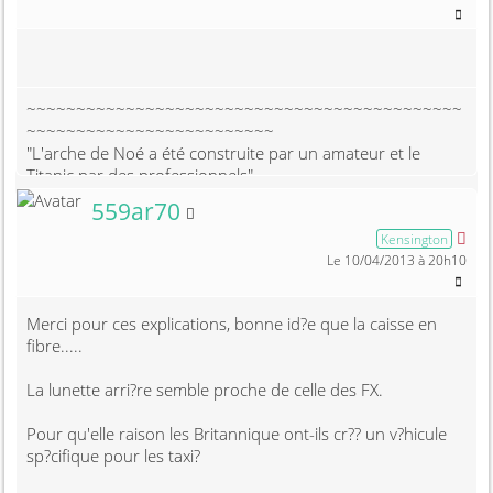
~~~~~~~~~~~~~~~~~~~~~~~~~~~~~~~~~~~~~~~~~~~~
~~~~~~~~~~~~~~~~~~~~~~~~~
"L'arche de Noé a été construite par un amateur et le
Titanic par des professionnels"
Membre non connecté
559ar70
Fairway Driver 1996
Kensington
Le 10/04/2013 à 20h10
Merci pour ces explications, bonne id?e que la caisse en
fibre.....
La lunette arri?re semble proche de celle des FX.
Pour qu'elle raison les Britannique ont-ils cr?? un v?hicule
sp?cifique pour les taxi?