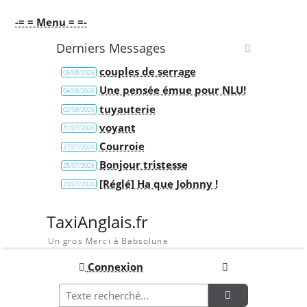
-= = Menu = =-
Derniers Messages
couples de serrage
05/08/2026
Une pensée émue pour NLU!
04/08/2026
tuyauterie
02/08/2026
voyant
31/07/2026
Courroie
27/07/2026
Bonjour tristesse
25/07/2026
[Réglé] Ha que Johnny !
20/07/2026
TaxiAnglais.fr
Un gros Merci à Babsolune
Connexion
Recherche