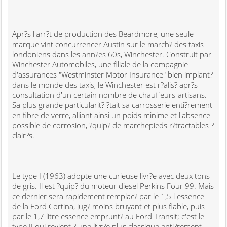
Apr?s l'arr?t de production des Beardmore, une seule
marque vint concurrencer Austin sur le march? des taxis
londoniens dans les ann?es 60s, Winchester. Construit par
Winchester Automobiles, une filiale de la compagnie
d'assurances "Westminster Motor Insurance" bien implant?
dans le monde des taxis, le Winchester est r?alis? apr?s
consultation d'un certain nombre de chauffeurs-artisans.
Sa plus grande particularit? ?tait sa carrosserie enti?rement
en fibre de verre, alliant ainsi un poids minime et l'absence
possible de corrosion, ?quip? de marchepieds r?tractables ?
clair?s.
Le type I (1963) adopte une curieuse livr?e avec deux tons
de gris. Il est ?quip? du moteur diesel Perkins Four 99. Mais
ce dernier sera rapidement remplac? par le 1,5 l essence
de la Ford Cortina, jug? moins bruyant et plus fiable, puis
par le 1,7 litre essence emprunt? au Ford Transit; c'est le
type II qui revient ? une livr?e plus classique enti?rement