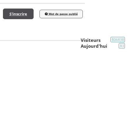
S'inscrire
Mot de passe oublié
Visiteurs
806838
Aujourd'hui
83
Meeting et Sortie
Knightsbridge