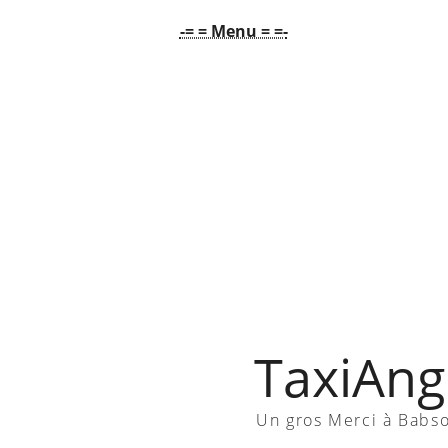
-= = Menu = =-
TaxiAngl
Un gros Merci à Babs