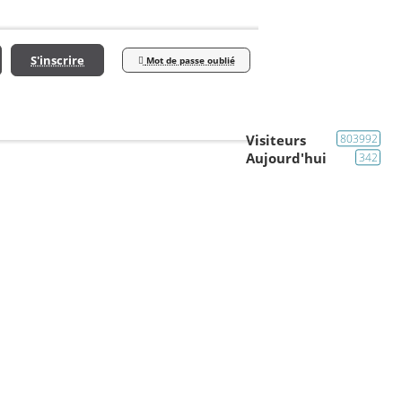
S'inscrire
Mot de passe oublié
Visiteurs
803992
Aujourd'hui
342
Carrosserie