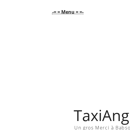
-= = Menu = =-
TaxiAngl
Un gros Merci à Babs