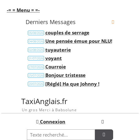
-= = Menu = =-
Derniers Messages
couples de serrage
05/08/2026
Une pensée émue pour NLU!
04/08/2026
tuyauterie
02/08/2026
voyant
31/07/2026
Courroie
27/07/2026
Bonjour tristesse
25/07/2026
[Réglé] Ha que Johnny !
20/07/2026
TaxiAnglais.fr
Un gros Merci à Babsolune
Connexion
Recherche