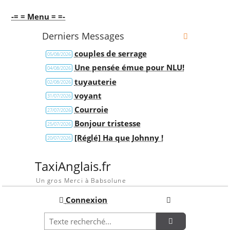
-= = Menu = =-
Derniers Messages
couples de serrage
05/08/2026
Une pensée émue pour NLU!
04/08/2026
tuyauterie
02/08/2026
voyant
31/07/2026
Courroie
27/07/2026
Bonjour tristesse
25/07/2026
[Réglé] Ha que Johnny !
20/07/2026
TaxiAnglais.fr
Un gros Merci à Babsolune
Connexion
Recherche