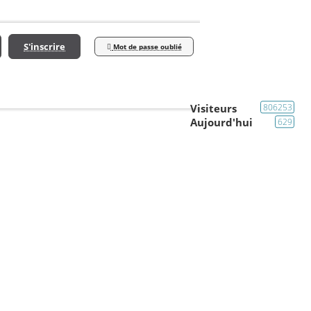
S'inscrire
Mot de passe oublié
Visiteurs
806253
Aujourd'hui
629
Carrosserie
Kensington