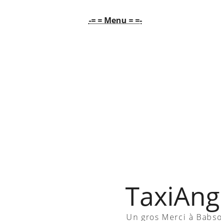
-= = Menu = =-
TaxiAngl
Un gros Merci à Babs