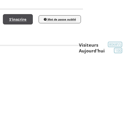
S'inscrire
Mot de passe oublié
Visiteurs
806855
Aujourd'hui
100
Mécanique
Piccadilly