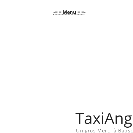
-= = Menu = =-
TaxiAngl
Un gros Merci à Babs