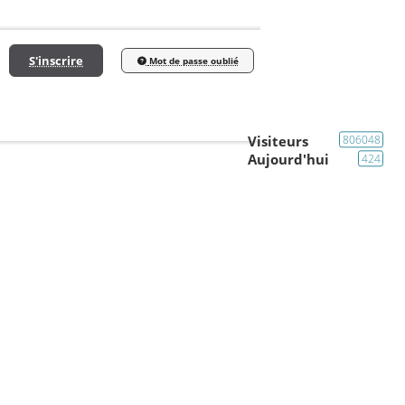
S'inscrire
Mot de passe oublié
Visiteurs
806048
Aujourd'hui
424
Vos questions
Pimlico