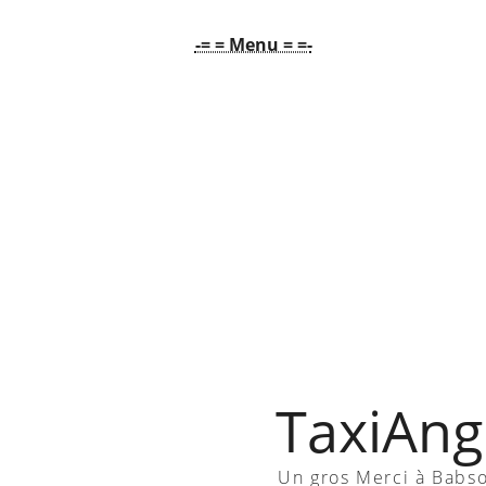
-= = Menu = =-
TaxiAngl
Un gros Merci à Babs