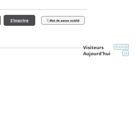
S'inscrire
Mot de passe oublié
Visiteurs
806608
Aujourd'hui
66
Le Bar (liens web,video,photo)
Mayfair