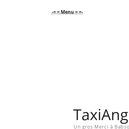
-= = Menu = =-
TaxiAngl
Un gros Merci à Babs