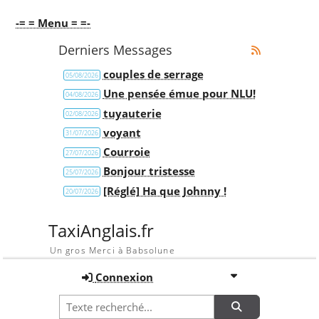
-= = Menu = =-
Derniers Messages
couples de serrage
05/08/2026
Une pensée émue pour NLU!
04/08/2026
tuyauterie
02/08/2026
voyant
31/07/2026
Courroie
27/07/2026
Bonjour tristesse
25/07/2026
[Réglé] Ha que Johnny !
20/07/2026
TaxiAnglais.fr
Un gros Merci à Babsolune
Connexion
Recherche