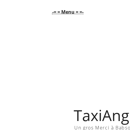
-= = Menu = =-
TaxiAngl
Un gros Merci à Babs