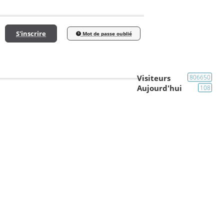
S'inscrire
Mot de passe oublié
Visiteurs
806650
Aujourd'hui
108
Nos Cabs / Trombinoscope