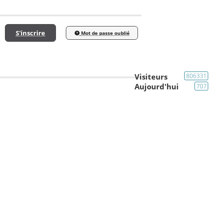
S'inscrire
Mot de passe oublié
Visiteurs
806331
Aujourd'hui
707
Le Bar (liens web,video,photo)
Mayfair