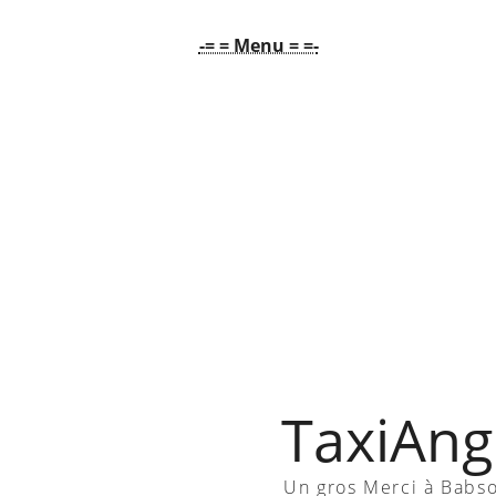
-= = Menu = =-
TaxiAngl
Un gros Merci à Babs