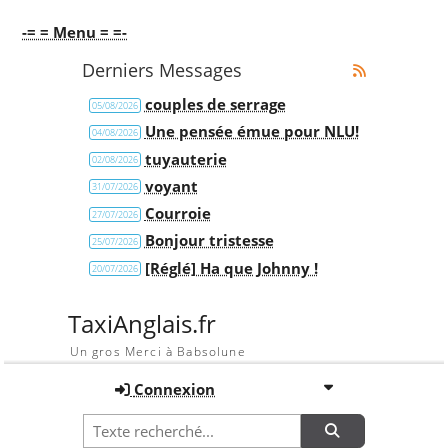
-= = Menu = =-
Derniers Messages
couples de serrage
05/08/2026
Une pensée émue pour NLU!
04/08/2026
tuyauterie
02/08/2026
voyant
31/07/2026
Courroie
27/07/2026
Bonjour tristesse
25/07/2026
[Réglé] Ha que Johnny !
20/07/2026
TaxiAnglais.fr
Un gros Merci à Babsolune
Connexion
Recherche