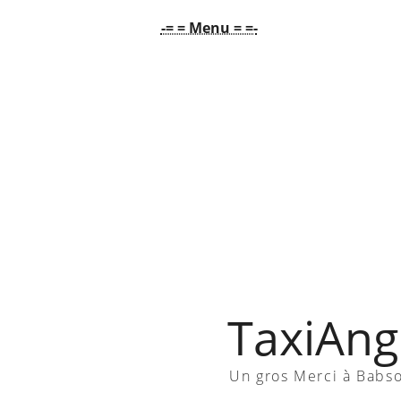
-= = Menu = =-
TaxiAngl
Un gros Merci à Babs