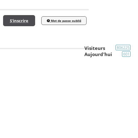
S'inscrire
Mot de passe oublié
Visiteurs
806225
Aujourd'hui
601
Carrosserie
Piccadilly