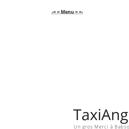
-= = Menu = =-
TaxiAngl
Un gros Merci à Babs