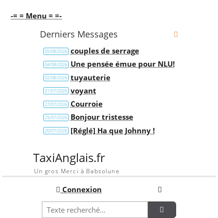
-= = Menu = =-
Derniers Messages
couples de serrage
05/08/2026
Une pensée émue pour NLU!
04/08/2026
tuyauterie
02/08/2026
voyant
31/07/2026
Courroie
27/07/2026
Bonjour tristesse
25/07/2026
[Réglé] Ha que Johnny !
20/07/2026
TaxiAnglais.fr
Un gros Merci à Babsolune
Connexion
Recherche