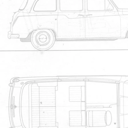
Membr
sherlock
Le 04/11/2012 à 17h37
Reprise du message précéde
Il va falloir que je fasse la m?me ch
console de toit, j'imagine. C'est ?a ?
(j'?conomise mes efforts actuellement,
~~~~~~~~~~~~~~~~~~~~~~~~~~~~
"L'arche de Noé a été construite pa
Fairway Driver 1996
Membr
559ar70
Le 04/11/2012 à 17h56