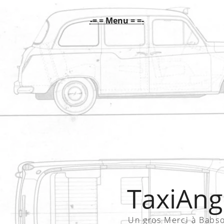
-= = Menu = =-
TaxiAngl
Un gros Merci à Babs