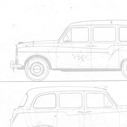
Le 04/11/2012 à 18h16
Le voici sur le Cab.
Thierry
Fairway 1997 Midnigth Blue 157 000
Membr
Alainbot
Le 04/11/2012 à 18h27
Es-tu bien s?r de l'avoir remont? ? l'
Alain
Membr
sherlock