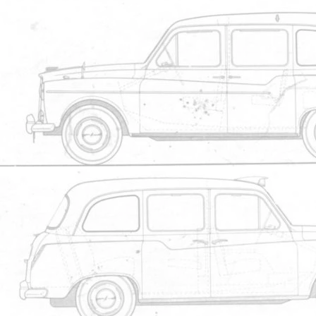
Thierry
Fairway 1997 Midnigth Blue 157 000
Carrosserie