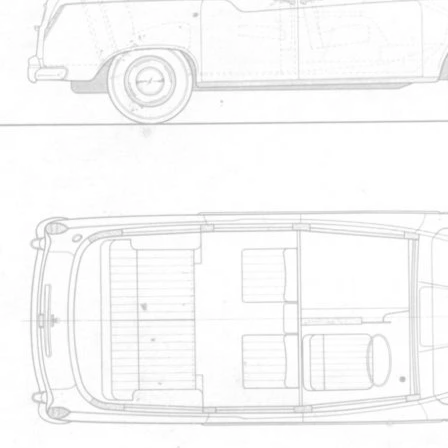
Rien de bien compliqu?.
Merci de la pr?cision, l'ami :-)
Ce n'est pas la complexit? qui m'in
~~~~~~~~~~~~~~~~~~~~~~~~~~~~
"L'arche de Noé a été construite pa
Fairway Driver 1996
Membr
559ar70