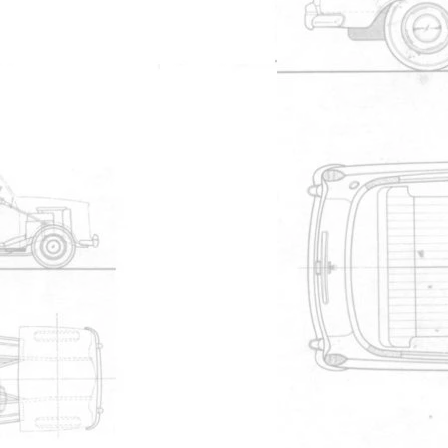
#18505
t 3
Kensington
#18506