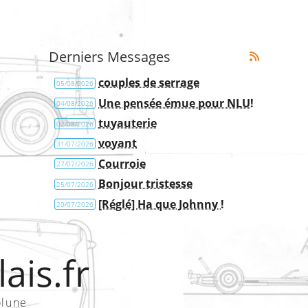
Derniers Messages
couples de serrage
05/08/2026
Une pensée émue pour NLU!
04/08/2026
tuyauterie
02/08/2026
voyant
31/07/2026
Courroie
27/07/2026
Bonjour tristesse
25/07/2026
[Réglé] Ha que Johnny !
20/07/2026
ais.fr
olune