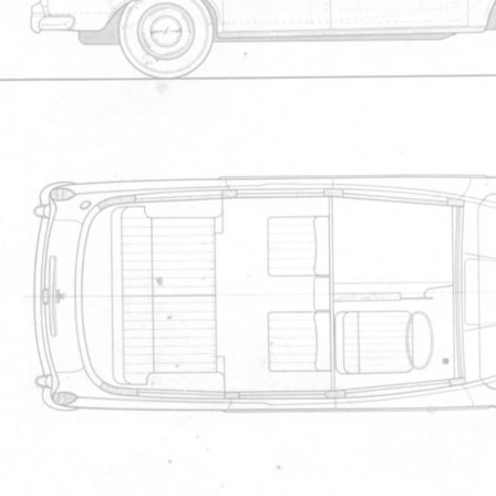
Le 04/11/2012 à 18h38
Alainbot :
Es-tu bien s?r de l'avoir remont? ? 
Non, il l'a remont? ? l'arri?re de so
~~~~~~~~~~~~~~~~~~~~~~~~~~~~
"L'arche de Noé a été construite pa
Fairway Driver 1996
Membr
559ar70
Le 04/11/2012 à 18h56
Vous en avez pas deux sur vos cabs (