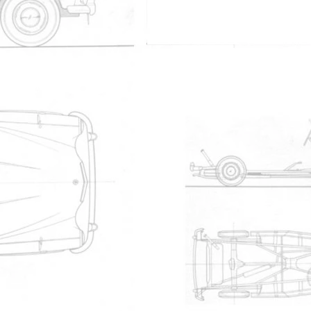
l'avant ???
n cab, mais pour nous enduire d'erreur, il a aussi d?plac? le volan
~~~~~~~~~~~~~~~~~~~~~~~~~~~~~~~~~~~~~~~~~
r un amateur et le Titanic par des professionnels"
e non connecté
 des taxisigns)