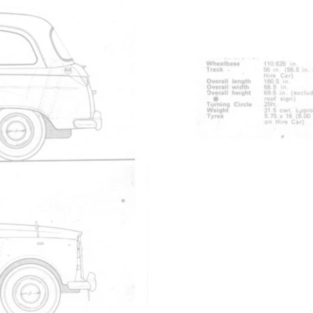
 miles.
3
4
5
6
Répondre
Vous n'êtes pas autorisé à écrire dans
cette catégorie