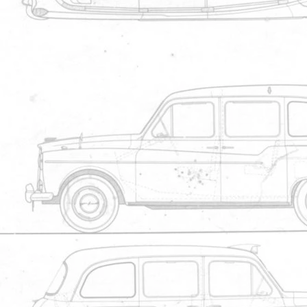
Exactement Sherlock, je ne sais pas s
du taxisign, j'ai quand m?me d?mont?
Rien de bien compliqu?.
Thierry
Fairway 1997 Midnigth Blue 157 000
Membr
sherlock
Le 04/11/2012 à 18h00
559ar70 :
Exactement Sherlock, je ne sais pas 
taxisign, j'ai quand m?me d?mont? 