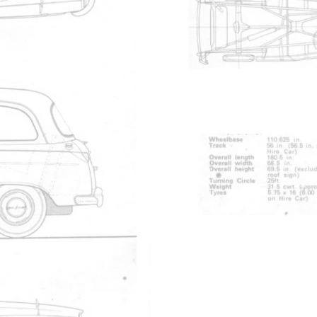
i c'est identique sur tous les cabs mais le ciel de toit ?tait d?co
 le ciel de toit pour le nettoyer plus en profondeur.
 miles.
e non connecté
si c'est identique sur tous les cabs mais le ciel de toit ?tait d?coup?
le ciel de toit pour le nettoyer plus en profondeur.