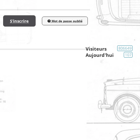
S'inscrire
Mot de passe oublié
Visiteurs
806649
Aujourd'hui
107
Carrosserie