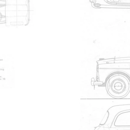
up? ? l'endroit o? se trouve les vis
Modérateur
#18499
 ? l'endroit o? se trouve les vis du