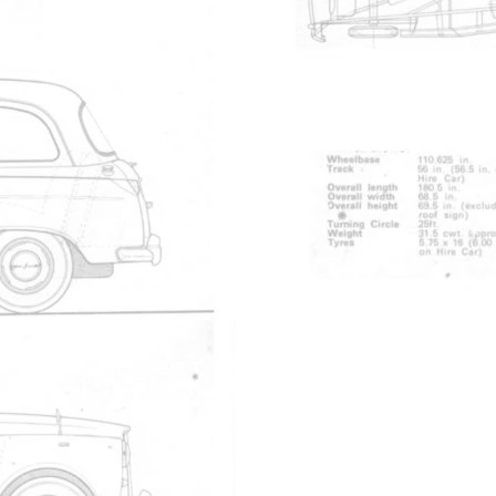
 miles.
e non connecté
avant ???
e non connecté