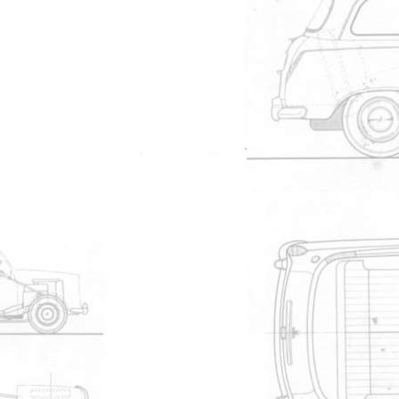
Modérateur
#18496
vis accessibles apr?s avoir retir? la
Kensington
#18498