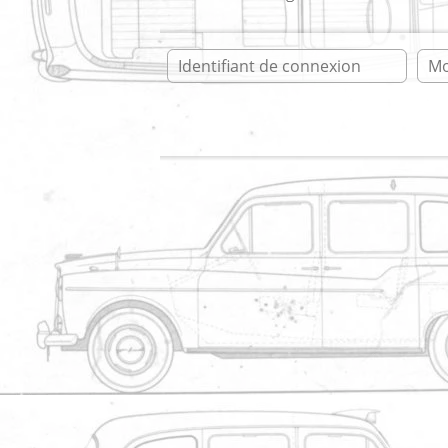
Ident
Accueil
* taxianglais.fr * forum
L
* taxianglais.fr
Restauration du t