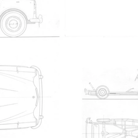
qui?te mais ma capacit? physique ? le faire actuellement
~~~~~~~~~~~~~~~~~~~~~~~~~~~~~~~~~~~~~~~~~
r un amateur et le Titanic par des professionnels"
e non connecté