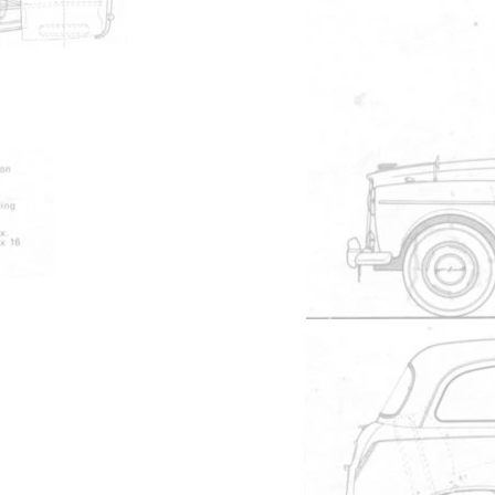
#18500
Kensington
#18502
Modérateur