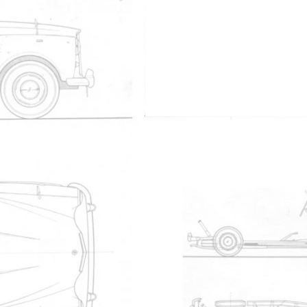
e non connecté
nt
ose sur celui de Miquette. Le taxi sign se ?emonte avec quelques 
 avec mes vert?bres cass?es)
~~~~~~~~~~~~~~~~~~~~~~~~~~~~~~~~~~~~~~~~~
r un amateur et le Titanic par des professionnels"
e non connecté