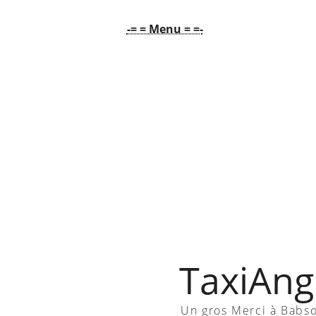
-= = Menu = =-
TaxiAngl
Un gros Merci à Babs