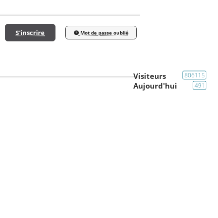
S'inscrire
Mot de passe oublié
Visiteurs
806115
Aujourd'hui
491
du forum
Règles et fonctionnement du forum
Administrateur