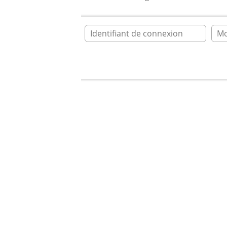
Ident
Accueil
* taxianglais.fr * forum
* taxianglais.fr
R?gles ? respecte
A lire avant de poster tout message.
Membre