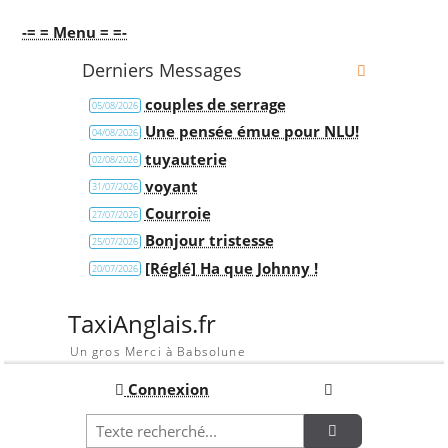
-= = Menu = =-
Derniers Messages
couples de serrage
05/08/2026
Une pensée émue pour NLU!
04/08/2026
tuyauterie
02/08/2026
voyant
31/07/2026
Courroie
27/07/2026
Bonjour tristesse
25/07/2026
[Réglé] Ha que Johnny !
20/07/2026
TaxiAnglais.fr
Un gros Merci à Babsolune
Connexion
Recherche