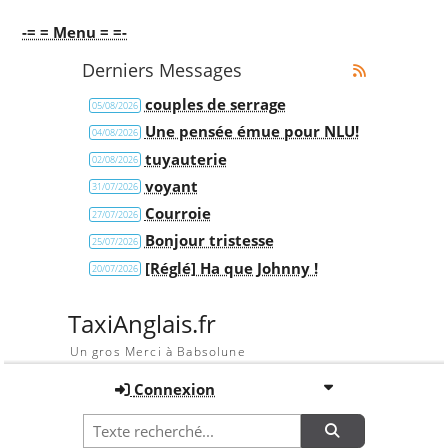
-= = Menu = =-
Derniers Messages
couples de serrage
05/08/2026
Une pensée émue pour NLU!
04/08/2026
tuyauterie
02/08/2026
voyant
31/07/2026
Courroie
27/07/2026
Bonjour tristesse
25/07/2026
[Réglé] Ha que Johnny !
20/07/2026
TaxiAnglais.fr
Un gros Merci à Babsolune
Connexion
Recherche