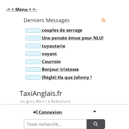
-= = Menu = =-
Derniers Messages
couples de serrage
05/08/2026
Une pensée émue pour NLU!
04/08/2026
tuyauterie
02/08/2026
voyant
31/07/2026
Courroie
27/07/2026
Bonjour tristesse
25/07/2026
[Réglé] Ha que Johnny !
20/07/2026
TaxiAnglais.fr
Un gros Merci à Babsolune
Connexion
Recherche