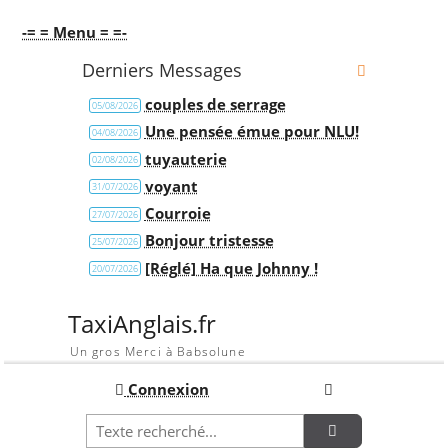
-= = Menu = =-
Derniers Messages
couples de serrage
05/08/2026
Une pensée émue pour NLU!
04/08/2026
tuyauterie
02/08/2026
voyant
31/07/2026
Courroie
27/07/2026
Bonjour tristesse
25/07/2026
[Réglé] Ha que Johnny !
20/07/2026
TaxiAnglais.fr
Un gros Merci à Babsolune
Connexion
Recherche